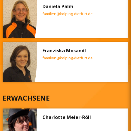
Daniela Palm
familien@kolping-dietfurt.de
Franziska Mosandl
familien@kolping-dietfurt.de
ERWACHSENE
Charlotte Meier-Röll