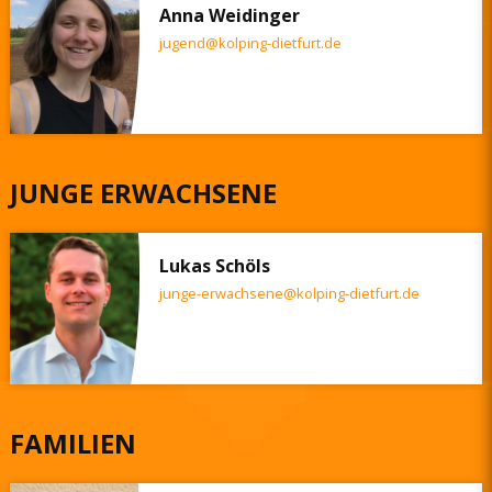
Anna Weidinger
jugend@kolping-dietfurt.de
JUNGE ERWACHSENE
Lukas Schöls
junge-erwachsene@kolping-dietfurt.de
FAMILIEN